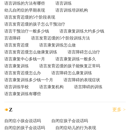
语言训练的方法有哪些
语言训练
幼儿自闭症的早期表现
语言训练培训机构
语言发育迟缓的5个阶段表现
语言发育迟缓的孩子怎么干预治疗
语言干预治疗一般多少钱
语言康复训练大约多少钱
言语障碍
语言发育迟缓的5个阶段训练方法
语言发育迟缓
语言康复训练怎么做
语言发育迟缓怎么做康复训练
语言障碍怎么治疗
语言康复中心多钱一月
语言康复训练一般多久
语言康复训练
语言发育迟缓的孩子能恢复正常吗
语言发育迟缓怎么办
语言障碍怎么康复训练
语言康复训练多少钱一个月
语言障碍的表现症状
语言训练学校
语言康复机构
语言障碍的训练
语言康复训练有哪些
Z
更多 >
自闭症小孩会说话吗
自闭症孩子会说话吗
自闭症的孩子会说话吗
自闭症幼儿的行为表现