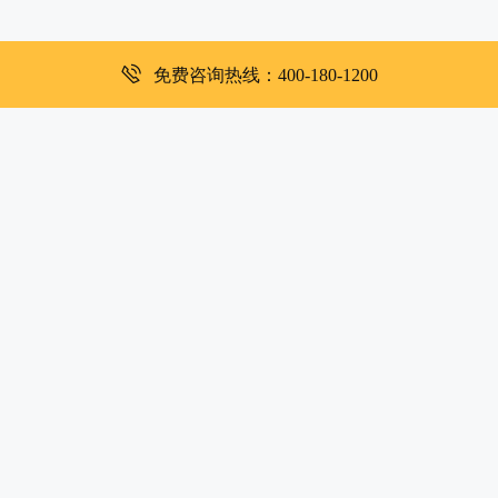
免费咨询热线：400-180-1200
干货技巧
政策动态
成长案例
加入我们
全国中心
隐私政策
深圳市复米健康科技有限公司
客服电话：400-180-1200
周一至周日：9:00-12:00 14:00-18:00
copyright©2019
大米和小米版权所有
粤ICP备2023081251号
XML地图
|
网站地图
京公网安备 11010502050054号