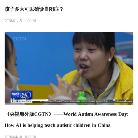
孩子多大可以确诊自闭症？
2026-01-15 11:30:28
《央视海外版CGTN》——World Autism Awareness Day:
How AI is helping teach autistic children in China
2026-04-10 18:25:50