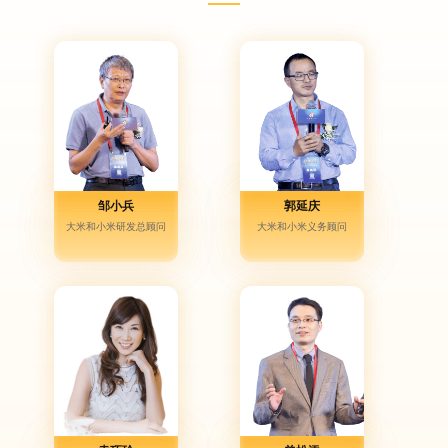
邹小兵
郭延庆
大米和小米研发总顾问
大米和小米义务顾问