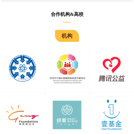
北京望京中心
北京市朝阳区望京西路43号2层 (地铁15号线望京西站C口（东北口）
合作机构&高校
750米)
北京海淀中心
北京市海淀区苏州街76号南门3层（地铁16号线苏州桥站B出口步行
机构
220米）
北京方庄中心
北京市丰台区方庄芳古园一区29号楼3层 （地铁14号线和5号线交汇站
蒲黄榆站F出口，光大银行楼上）
北京万柳中心
北京市海淀区万柳东路25号3层301
北京通州中心
北京市通州区九棵树436号京彩城三层311大米和小米（土桥站：一号
线/八通线）
北京昌平中心
北京市昌平区回龙观东大街338号院1号楼CM-西-2F-204 （昌发展AI
加速中心D座二层）
深圳光明中心
深圳市光明区绿地新都会公馆5栋3层（6号线 光明大街站 C出口300
米）