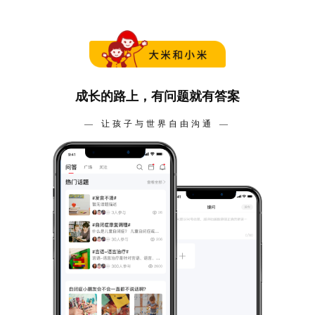
0101（5）
深圳梅林中心
深圳市福田区上梅林凯丰路14号两岸大楼3楼301
深圳宝安新安中心
宝安区新安街道灵芝社区怡园路1110号新一佳三楼317室
成长的路上，有问题就有答案
广州岗顶中心
— 让孩子与世界自由沟通 —
广州市天河区石牌东路139号 （ 地铁3号线岗顶站D出口步行759米）
广州盈丰中心
广州市海珠区工业大道中凤岗路38号1~3层 （地铁广佛线燕岗站D出
口步行830米）
广州番禺中心
广州市番禺区南村镇万博四路82号（荔园地产中心一楼，地铁7号线
南村万博B出口步行800米）
广州黄埔中心
广州市黄埔区彩文路166号飞晟汇1号楼2楼 （地铁6号线香雪站B1出
口步行300米）
广州米声中心
广州市天河区天河北路90-108号光华大厦西翼二楼201室