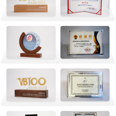
合肥包河中心
安徽省合肥市包河区庐州大道大摩广场3号楼101
石家庄桥西中心
河北省石家庄市桥西区休门街3号滨江优谷3层大米和小米
西安曲江中心
陕西省西安市雁塔区黄渠头二路与登高路辅路交叉口万科东方传奇底
商大米和小米
贵阳南明中心
南明区都司路与人民大道交叉口西60米安夏大厦
西安未央中心
西安市未央区凤城5路海荣豪佳15幢4单元40201
徐州中心
江苏省徐州市云龙区明正路18 号徐州市残疾人综合服务中心五楼
石家庄裕华中心
石家庄市桥西区休门街3号滨江优谷大厦3层（2号线北国商城商圈
站，正对电梯口）