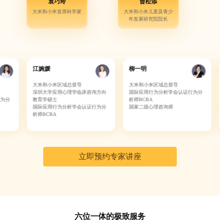
袁巧玲
曾松添
大米和小米首席科学家
大米和小米儿童及青少
年发展研究院院长
江婉媛
柳一明
卢艳芬
大米和小米区域总督导
大米和小米区域总督导
大米和
深圳大学应用心理学临床咨询方向
国际应用行为分析学会认证行为分
华南理
教育学硕士
析师BCBA
国际应
国际应用行为分析学会认证行为分
国家二级心理咨询师
析师BC
析师BCBA
立即预约专家讲座
六位一体的极致服务