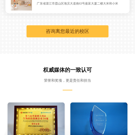
广东省湛江市霞山区海滨大道南63号嘉富大厦二楼大米和小米
天津中心
天津市南开区广开四马路225号京雄科技大厦3层301（3号线广开四马
路地铁站C出）
咨询离您最近的校区
南昌红谷滩中心
南昌市红谷滩新区丰和中大道1333号星河汇商务中心4号楼2层
茂名中心
茂名市茂南区西粤南路123号大院恒福尚城15座二层50-54号
权威媒体的一致认可
泉州晋江中心
荣誉和奖项，更是责任和担当
福建省晋江市世纪大厦988号百宏御璟天下广场18栋C011室
重庆渝北中心
重庆渝北区两江春城春玺苑南门底商余溪路140号
常州中心
江苏省常州市天宁区兰陵街道晋陵南路8号（常州市光华学校内左侧
楼）地铁1号线，茶山站2A口1.2公里
南宁青秀中心