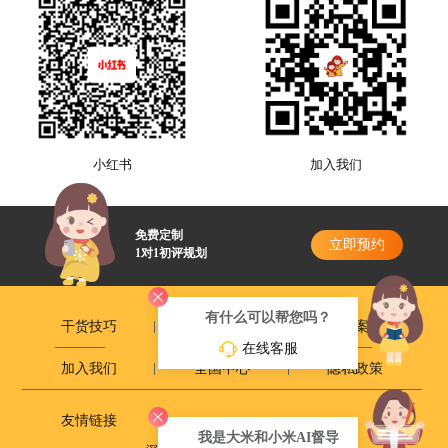
南京市雨花台区软件大道119号丰盛商汇1栋201
南京新街口中心
南京市秦淮区洪武路239号新大都大厦2楼 （地铁1号线张府园站2号出
口、新街口站1号出口，地铁3号线常府街1号出口步行700米）
南京浦口中心
南京市浦口区星火南路2号爱上城小区1栋旁 德美爱上城幼儿园3楼 大
米和小米
小红书
加入我们
南京江宁中心
南京市江宁区竹山路378号 万欣幼儿园内
免费定制
立即预约
苏州中心
1对1初评规划
苏州工业园区苏州大道东398号苏州中国太平金融大厦3层305-312室
苏州吴江中心
有什么可以帮您吗？
干货技巧
政策动态
成长案例
苏州市吴江区中山南路1627号130幢站前恒业广场2楼（地铁4号线吴
在线客服
江人民广场4号西北口步行4-5分钟）
加入我们
全国中心
隐私政策
杭州花园岗中心
杭州市拱墅区花园岗街阿里云智能物联网产业基地二楼 （地铁10号线
花园岗地铁站A出口）
友情链接
我是大米和小米AI督导
杭州启明星中心