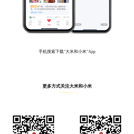
广州白云中心
广东省广州市白云区沙太路666号 地铁站：梅花园地铁站B出口，直
接打公交车 791 或者498，三站直达三九脑科医院门口步行91米到现
象SOHO创新中心2楼 大米小米白云中心
广州越秀中心
广州市荔湾区中山七路50号西门口广场商场2楼207铺
广州文冲中心
手机搜索下载“大米和小米”App
东莞南城中心
东莞市南城区宏图大道17号城市风景街8栋113号 （西平地铁站，西平
西城轨站（地铁和城轨站连通），步行1.2公里）
更多方式关注大米和小米
佛山禅城中心
佛山市禅城区汾江南路平远横街17号建发大厦3楼 （地铁广佛线季华
园站A出口步行480米）
佛山顺德大良中心
广东省佛山市顺德区大良街道云路社区新桂中路27号绿茵花园18栋
101铺
上海李子园中心