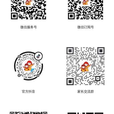
上海市普陀区真南路1226弄-9号康建商务广场9号楼
上海浦东中心
上海市浦东新区龙阳路龙阳广场301-1室（地铁7号线/18号线/16号线/2
号线[龙阳路站]6号口）
微信服务号
微信订阅号
上海香樟园中心
上海市闵行区东兰路248号1号楼D室 (距离12号[虹梅路站]2号口步行
550米)
上海宝山中心
上海市宝山区呼兰西路123号龙盛活力小镇2号楼203（距离地铁1号线
[呼兰路3口]，717米）
上海松江中心
上海市松江区泗泾镇横港路150号月亮鱼综合体307-309（距离地铁9号
线泗泾站3号口400米）
上海金桥中心
上海市浦东新区金桥镇锦绣申江金桥华虹创新园34栋3306
官方抖音
家长交流群
上海莘庄中心
上海市闵行莘松路58号（丽宝广场）1号楼201A室
南京软件谷中心