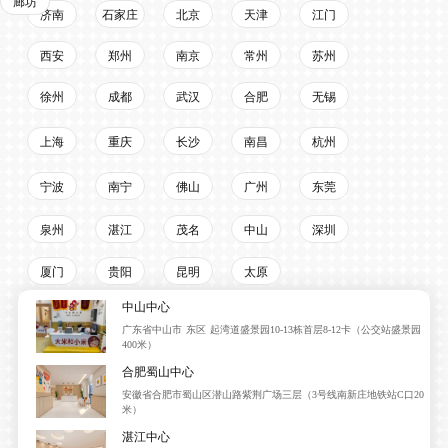
惠州
扬州
廊坊
济南
石家庄
北京
天津
江门
西安
郑州
南京
常州
苏州
徐州
成都
武汉
合肥
无锡
上海
重庆
长沙
南昌
杭州
宁波
南宁
佛山
广州
东莞
泉州
湛江
茂名
中山
深圳
厦门
贵阳
昆明
太原
中山中心
广东省中山市 东区 起湾道盛景园10-13栋首层8-12卡（公交站盛景园
400米）
合肥蜀山中心
安徽省合肥市蜀山区潜山路紫荆广场三层（3号线南新庄地铁站C口20
米）
湛江中心