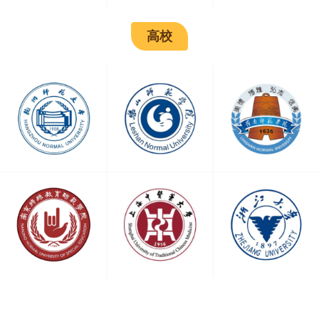
深圳福田米声中心
深圳市福田区香蜜湖街道紫竹六道49号敦煌大厦3AB （地铁1号线竹
高校
子林站B2出口步行940米）
深圳坂田杨美中心
深圳市龙岗区坂田街道环城南路5号坂田国际B栋3楼 （距地铁5号线
[杨美站]B口步行1.1千米）
深圳宝安中心
深圳市宝安区金海路汇潮科技大厦2楼（距离地铁1号线[西乡站]B出口
603米）
深圳龙岗龙城中心
深圳市龙岗区龙城街道京基御景时代大厦商业南区裙楼3楼303，16号
线龙城公园C出口
深圳南山南油中心
深圳市南山区南山街道登良社区粤海路5号深圳动漫园1栋305（距离
地铁9号线和12号线[南油站]F1口521米）
深圳龙华民治中心
深圳市龙华区民治街道民新社区民治大道60号恒勤大厦2FA3（地铁5
号线民治站B出口步行800米）
深圳罗湖中心
深圳市罗湖区桂圆街道老围社区解放路4068号名仕阁大厦一层