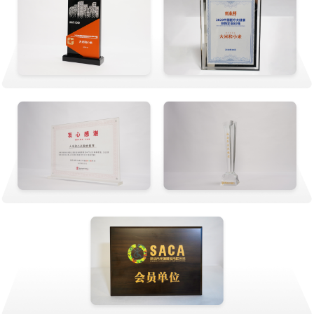
厦门集美中心
诚毅广场地铁站2号口的美集街区
昆明官渡中心
昆明市官渡区矣六街道星都国际总部基地49栋2层及3层
南昌青山湖中心
重庆观音桥中心
重庆市两江新区观音桥街道国际商会大厦3楼311号
太原杏花岭中心
太原市杏花岭区城坊街龙湖翡翠底商三层3001
合肥瑶海中心
北京双桥中心
北京市朝阳区Deram2049文创园C01栋C108 号 （距地铁1号线双桥站
A口（西北口）步行870米）