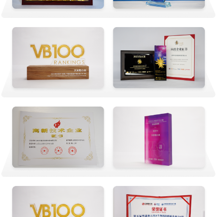
南宁市青秀区长湖路13号长湖景苑7号楼8号楼9号楼10号楼二层204号
铺
贵阳云岩中心
贵州省贵阳市云岩区飞山街祥源大厦C栋3楼
西安莲湖中心
西安市莲湖区西大街贡院门9号1栋1单元10102室（都府大厦旁）
南宁西乡塘中心
南宁市西乡塘区新阳路286号振宁·阳光康城2号楼2B-09、10、28、
29、 30、31、32号
江门中心
广东省江门市蓬江区院士路72号204-205室
济南中心
山东省济南市市中区四里村街道经十路20600-2号
厦门思明中心
厦门市思明区莲花南路北方大厦301