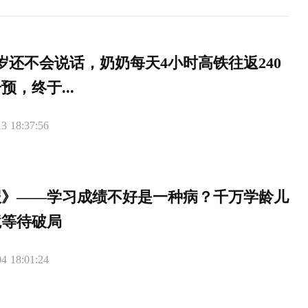
岁还不会说话，奶奶每天4小时高铁往返240
预，终于...
3 18:37:56
报》——学习成绩不好是一种病？千万学龄儿
境等待破局
4 18:01:24