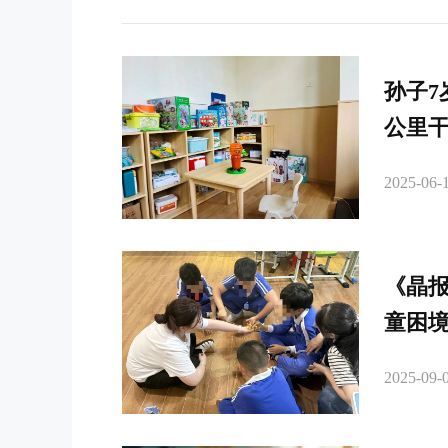
孙子7
公里干
2025-06-1
《晶
童困
2025-09-0