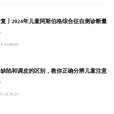
复丨2024年儿童阿斯伯格综合征自测诊断量
题
4 20:08:06
力缺陷和调皮的区别，教你正确分辨儿童注意
题
3 14:38:24