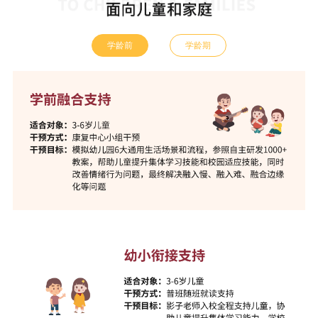
学龄前
学龄期