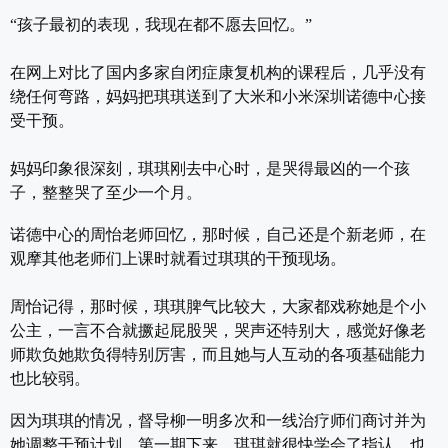
“孩子最初的表现，我现在都不愿去回忆。”
在网上对比了国内多家自闭症康复机构的课程后，几乎没有
绕任何弯路，妈妈把琪琪送到了大米和小米深圳诺德中心接
受干预。
妈妈印象很深刻，琪琪刚去中心时，是哭得最凶的一个孩
子，整整哭了至少一个月。
诺德中心的周怡老师回忆，那时候，自己还是个新老师，在
观摩其他老师们上课时就看过琪琪的干预现场。
周怡记得，那时候，琪琪脾气比较大，大家都戏称她是个小
公主，一言不合就撅起屁股哭，哭声还特别大，感觉好像老
师欺负她欺负得特别厉害，而且她与人互动的各项基础能力
也比较弱。
因为琪琪的情况，督导柳一明多次和一线治疗师们商讨并为
她调整干预计划，第一期下来，琪琪就很快学会了指认，也