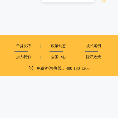
干货技巧
政策动态
成长案例
加入我们
全国中心
隐私政策
免费咨询热线：400-180-1200
深圳市复米健康科技有限公司
客服电话：400-180-1200
周一至周日：9:00-12:00 14:00-18:00
copyright©2019
大米和小米版权所有
粤ICP备2023081251号
XML地图
|
网站地图
京公网安备 11010502050054号