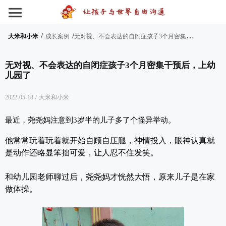
/
/
无
对视、不会表达的自闭症孩子3个月密集干预后，上幼儿园了
大米和小米
成长案例
无对视、不会表达的自闭症孩子3个月密集干预后，上幼
儿园了
2022-05-18
/
大米和小米
最近，尧尧妈注意到3岁半的儿子多了个怪异举动。
他常常玩着玩着就开始自顾自压腿，神情投入，眼神认真就
是动作还略显笨拙可爱，让人忍不住发笑。
和幼儿园老师聊过后，尧尧妈才恍然大悟，原来儿子是在家
做体操。