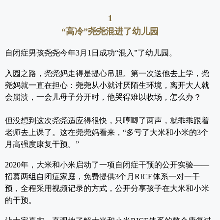
1
“高冷”尧尧混进了幼儿园
自闭症男孩尧尧今年3月1日成功“混入”了幼儿园。
入园之路，尧尧妈走得是提心吊胆。第一次送他去上学，尧
尧妈就一直在担心：
尧尧从小就讨厌陌生环境，离开大人就
会崩溃，一会儿母子分开时，他哭得难以收场，怎么办？
但没想到这次尧尧适应得很快，只哼唧了两声，就乖乖跟着
老师去上课了。这在尧尧妈看来，“多亏了大米和小米的3个
月高强度康复干预。”
2020年，大米和小米启动了一项自闭症干预的公开实验——
招募两组自闭症家庭，免费提供3个月RICE体系一对一干
预，全程采用视频记录的方式，公开分享孩子在大米和小米
的干预。