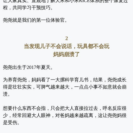
让大家真实、直观地了解大米和小米RICE体系的整个康复过
程，共同学习干预技巧。
尧尧就是我们的第一位体验官。
2
当发现儿子不会说话，玩具都不会玩
妈妈崩溃了
尧尧出生于2017年夏天。
为养育尧尧，妈妈
看了
一大摞科学育儿书，结果，尧尧成长
得是壮壮实实，可
脾气越来越大，一点点小事不如意就会崩
溃。
想要什么东西不会指，只会把大人直接拉过去，呼名反应很
少，经常回避大人眼神，对爸妈越来越疏离，这让尧尧妈很
是受伤。