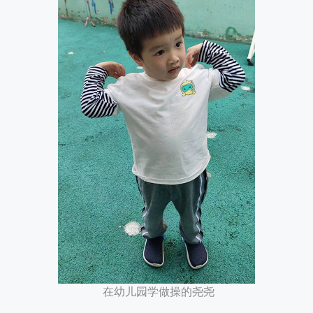
在幼儿园学做操的尧尧