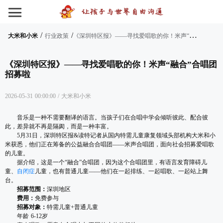
/
/
《
深圳特区报》——寻找爱唱歌的你！米声“融合”合唱团招募啦
大米和小米
行业政策
《深圳特区报》——寻找爱唱歌的你！米声“融合”合唱团
招募啦
2026-05-31 00:00:00
/
大米和小米
音乐是一种不需要翻译的语言。当孩子们在合唱中学会倾听彼此、配合彼
此，差异就不再是隔阂，而是一种丰富。
5月31日，深圳特区报&读特记者从国内特需儿童康复领域头部机构大米和小
米获悉，他们正在筹备的公益融合合唱团——米声合唱团，面向社会招募爱唱歌
的儿童。
据介绍，这是一个“融合”合唱团，因为这个合唱团里，有语言发育障碍儿
童、
自闭症
儿童，也有普通儿童——他们在一起排练、一起唱歌、一起站上舞
台。
招募范围：
深圳地区
费用：
免费参与
招募对象：
特需儿童+普通儿童
年龄 6-12岁