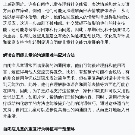
上感到困难。许多自闭症儿童在理解社交线索、表达情感和建立友谊
方面存在障碍。例如，他们可能无法理解面部表情或肢体语言，从而
难以参与群体活动。此外，他们在回应他人的情绪时常显得迟钝或缺
乏反应，这进一步加剧了孤独感。社交障碍不仅影响他们的社交技
能，还可能导致学习困难和行为问题。因此，早期识别和干预显得尤
为重要，以帮助这些儿童建立有效的沟通和互动技巧。优化教育环境
和家庭支持也能起到促进自闭症儿童社交能力发展的作用。
解读自闭症儿童的沟通困难与应对方法
自闭症儿童通常面临显著的沟通困难。他们可能很难理解和使用语
言，这使得与他人交流变得复杂。比如，有些孩子可能不会说话，有
的则会使用单词或短语来表达简单需求，但在更复杂的对话中常常感
到无能为力。此外，他们在理解肢体语言和面部表情等方面也可能存
在障碍。因此，为了更好地支持这些孩子，家长和康复师可以采用视
觉辅助工具，如图片卡，帮助他们理解沟通内容。同时，运用行为治
疗或结构化教学的方法也能够提升他们的沟通技巧。通过这些适当的
支持，自闭症儿童可以逐步提高自己的沟通能力，从而更好地融入日
常生活。
自闭症儿童的重复行为特征与干预策略